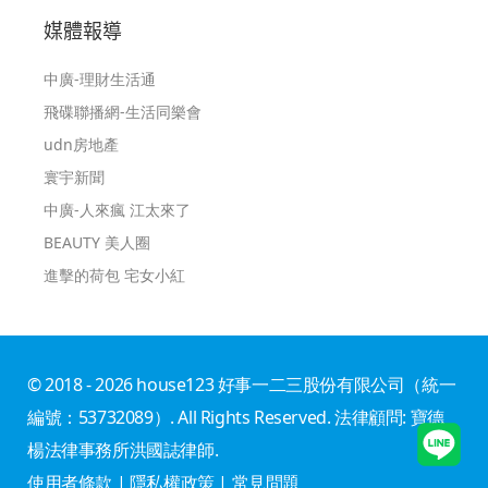
媒體報導
中廣-理財生活通
飛碟聯播網-生活同樂會
udn房地產
寰宇新聞
中廣-人來瘋 江太來了
BEAUTY 美人圈
進擊的荷包 宅女小紅
© 2018 - 2026 house123 好事一二三股份有限公司（統一
編號：53732089）. All Rights Reserved. 法律顧問: 寶德
楊法律事務所洪國誌律師.
使用者條款
|
隱私權政策
|
常見問題