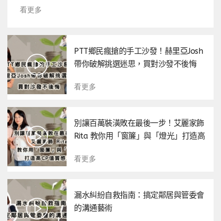
看更多
PTT鄉民瘋搶的手工沙發！赫里亞Josh
帶你破解挑選迷思，買對沙發不後悔
看更多
別讓百萬裝潢敗在最後一步！艾麗家飾
Rita 教你用「窗簾」與「燈光」打造高
CP值質感居家
看更多
漏水糾紛自救指南：搞定鄰居與管委會
的溝通藝術