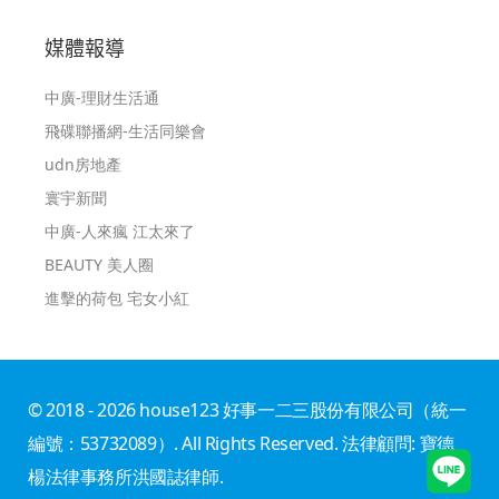
媒體報導
中廣-理財生活通
飛碟聯播網-生活同樂會
udn房地產
寰宇新聞
中廣-人來瘋 江太來了
BEAUTY 美人圈
進擊的荷包 宅女小紅
© 2018 - 2026 house123 好事一二三股份有限公司（統一
編號：53732089）. All Rights Reserved. 法律顧問: 寶德
楊法律事務所洪國誌律師.