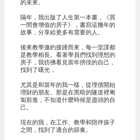
的未來。
⠀⠀
隔年，我出版了人生第一本書，《買
一間會增值的房子》，書寫這幾年的
故事，分享給更多有需要的人。
⠀⠀
後來教學邀約接踵而來，每一堂課都
是教學相長。看著學員們找到理想的
房子，我彷彿看見當年徬徨的自己，
找到了曙光，
⠀⠀
尤其是和當年的我一樣，從理債開始
理財的朋友。那是在黑暗的隧道裡匍
匐前進，不知道什麼時候是盡頭的自
己。
⠀⠀
現在的我，在工作、教學和陪伴孩子
之間，找到了適合的節奏。
⠀⠀